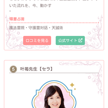
いた流れを、今、動かす
"
得意占術
護法霊視・守護霊対話・天誠術
口コミを見る
公式サイト
叶苺先生【セラ】