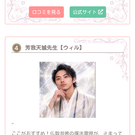
口コミを見る
公式サイト
芳我天誠先生【ウィル】
"
ここがおすすめ！
仏智共鳴の護法霊視が、止まって