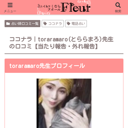
フルール限定特典 ピュアリ 合計15分無料
メニュー
検索
占い師口コミ一覧
ココナラ
電話占い
ココナラ｜toraramaro(とららまろ)先生
の口コミ【当たり報告・外れ報告】
toraramaro先生プロフィール