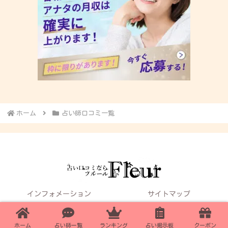
ホーム
占い師口コミ一覧
インフォメーション
サイトマップ
お問い合わせ
姉妹サイト：占い口コミならLily
Fleur厳選!!電話占いおすすめサイト
ホーム
占い師一覧
ランキング
占い掲示板
クーポン