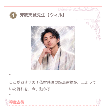
芳我天誠先生【ウィル】
"
ここがおすすめ！
仏智共鳴の護法霊視が、止まって
いた流れを、今、動かす
"
得意占術