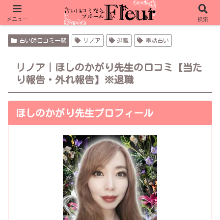
フルール限定特典 ピュアリ 合計15分無料
メニュー
検索
占い師口コミ一覧
リノア
退職
電話占い
リノア｜ほしのかがり先生の口コミ【当た
り報告・外れ報告】※退職
ほしのかがり先生プロフィール