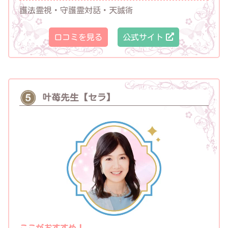
護法霊視・守護霊対話・天誠術
口コミを見る
公式サイト
叶苺先生【セラ】