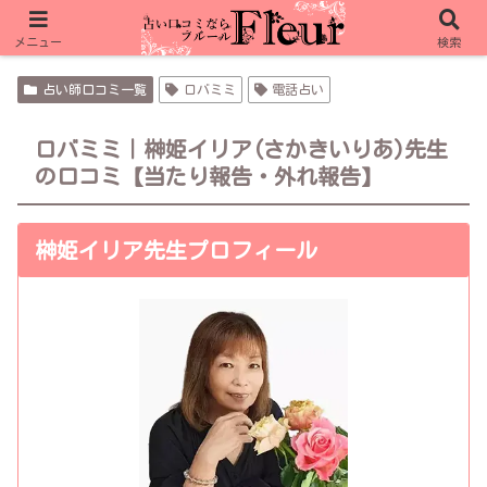
フルール限定特典 ピュアリ 合計15分無料
メニュー
検索
占い師口コミ一覧
ロバミミ
電話占い
ロバミミ｜榊姫イリア(さかきいりあ)先生
の口コミ【当たり報告・外れ報告】
榊姫イリア先生プロフィール