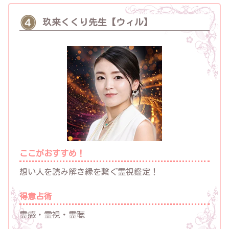
玖来くくり先生【ウィル】
ここがおすすめ！
想い人を読み解き縁を繋ぐ霊視鑑定！
得意占術
霊感・霊視・霊聴