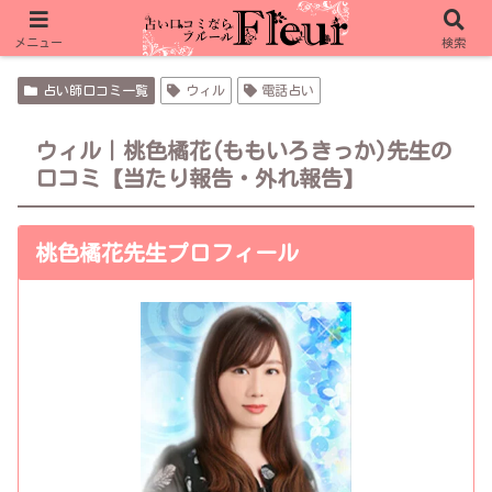
フルール限定特典 リノア 10分無料＋1,000pt
メニュー
検索
フルール限定特典 ピュアリ 合計15分無料
占い師口コミ一覧
ウィル
電話占い
ウィル｜桃色橘花(ももいろきっか)先生の
口コミ【当たり報告・外れ報告】
桃色橘花先生プロフィール