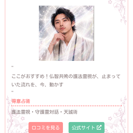
"
ここがおすすめ！
仏智共鳴の護法霊視が、止まって
いた流れを、今、動かす
"
得意占術
護法霊視・守護霊対話・天誠術
口コミを見る
公式サイト