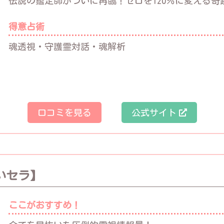
伝説の鑑定師がついに再臨！ゼロを120％に変える奇
得意占術
魂透視・守護霊対話・魂解析
口コミを見る
公式サイト
いセラ】
ここがおすすめ！