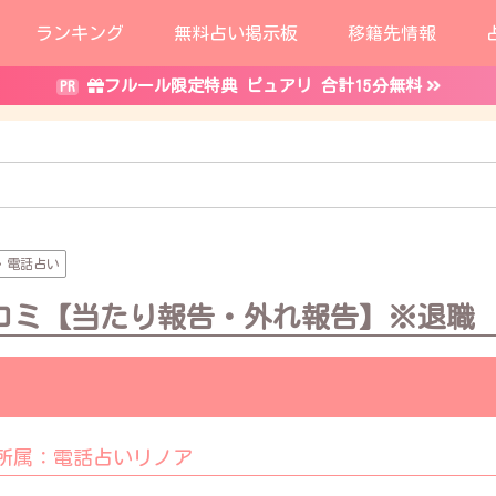
ランキング
無料占い掲示板
移籍先情報
フルール限定特典 リノア 10分無料＋1,000pt
フルール限定特典 ピュアリ 合計15分無料
電話占い
コミ【当たり報告・外れ報告】※退職
所属：
電話占いリノア