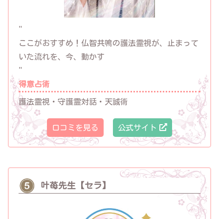
"
ここがおすすめ！
仏智共鳴の護法霊視が、止まって
いた流れを、今、動かす
"
得意占術
護法霊視・守護霊対話・天誠術
口コミを見る
公式サイト
叶苺先生【セラ】