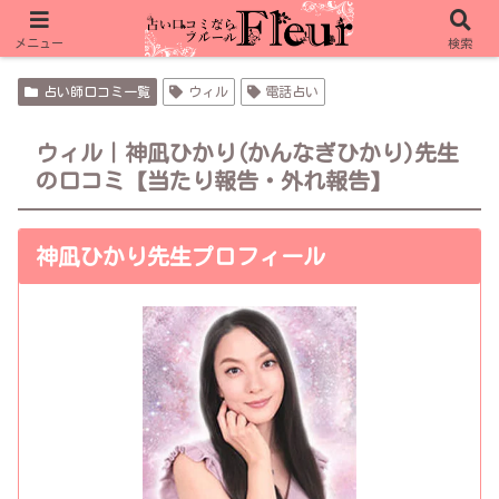
フルール限定特典 リノア 10分無料＋1,000pt
フルール限定特典 ピュアリ 合計15分無料
メニュー
検索
占い師口コミ一覧
ウィル
電話占い
ウィル｜神凪ひかり(かんなぎひかり)先生
の口コミ【当たり報告・外れ報告】
神凪ひかり先生プロフィール