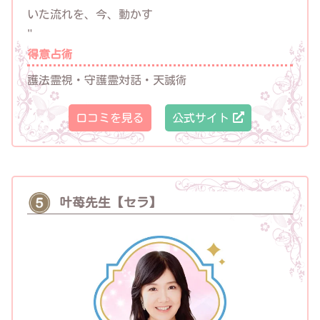
いた流れを、今、動かす
"
得意占術
護法霊視・守護霊対話・天誠術
口コミを見る
公式サイト
叶苺先生【セラ】