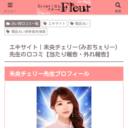
フルール限定特典 リノア 10分無料＋1,000pt
メニュー
検索
フルール限定特典 ピュアリ 合計15分無料
占い師口コミ一覧
エキサイト
電話占い
電話占い師移籍先情報
エキサイト｜未央チェリー(みおちぇりー)
先生の口コミ【当たり報告・外れ報告】
未央チェリー先生プロフィール