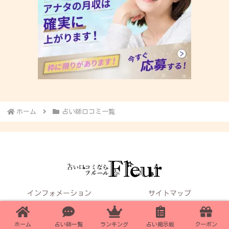
ホーム
占い師口コミ一覧
インフォメーション
サイトマップ
お問い合わせ
姉妹サイト：占い口コミならLily
Fleur厳選!!電話占いおすすめサイト
ホーム
占い師一覧
ランキング
占い掲示板
クーポン