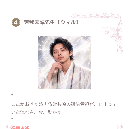
芳我天誠先生【ウィル】
"
ここがおすすめ！
仏智共鳴の護法霊視が、止まって
いた流れを、今、動かす
"
得意占術