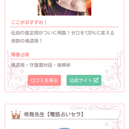
ここがおすすめ！
伝説の鑑定師がついに再臨！ゼロを120％に変える
奇跡の魂透視！
得意占術
魂透視・守護霊対話・魂解析
口コミを見る
公式サイト
柊雅先生【電話占いセラ】