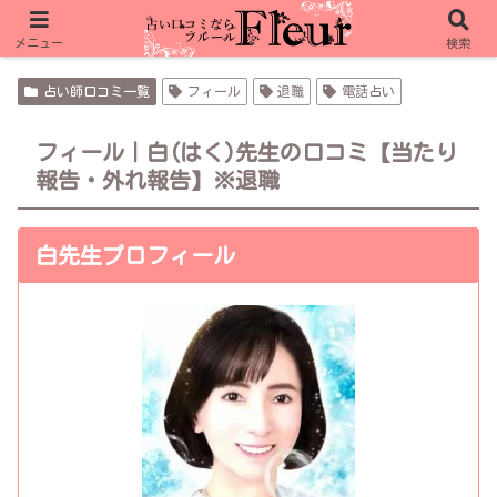
フルール限定特典 リノア 10分無料＋1,000pt
メニュー
検索
フルール限定特典 ピュアリ 合計15分無料
占い師口コミ一覧
フィール
退職
電話占い
フィール｜白(はく)先生の口コミ【当たり
報告・外れ報告】※退職
白先生プロフィール